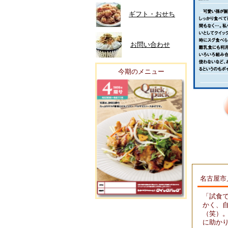
ギフト・おせち
お問い合わせ
今期のメニュー
名古屋市
「試食
かく、
（笑）
に助か