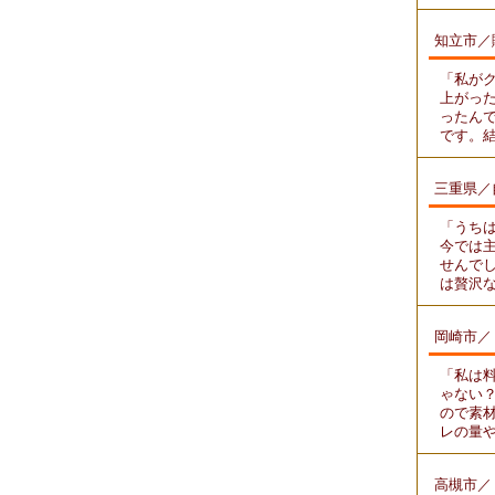
知立市／
「私が
上がっ
ったん
です。
三重県／
「うち
今では
せんで
は贅沢
岡崎市／
「私は
ゃない
ので素
レの量
高槻市／