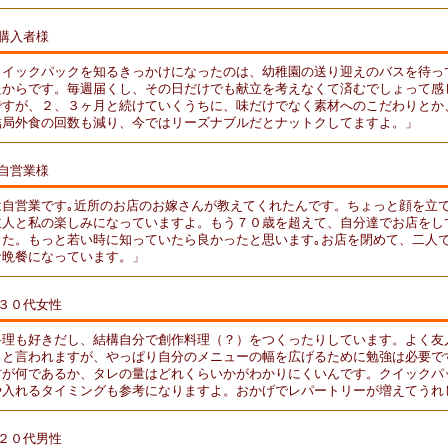
購入者様
クイックパックを知るきっかけになったのは、幼稚園の送り迎えのバスを待っ
たからです。毎週届くし、その日だけでも献立を考えなくて済むでしょって感
ですが、２、３ヶ月と続けていくうちに、味だけでなく素材へのこだわりとか
結局外食の回数も減り、今ではリーズナブルだとナットクしてますよ。」
自営業様
は自営業です｡近所のお店のお嫁さんが教えてくれたんです。ちょっと顔を立
主人と私の楽しみになっていますよ。もう７０歳を超えて、自分達でお店をし
した。もっと若い時に知っていたら良かったと思います｡お店を閉めて、二人
な晩餐になっています。」
３０代女性
料理も好きだし、結構自分で創作料理（？）をつくったりしています。よく友
？と言われますが、やっぱり自分のメニューの幅を広げるために勉強は必要で
材が何であるか、タレの量はどれくらいかがわかりにくいんです。クイックパ
や入れるタイミングも参考になりますよ。おかげでレパートリーが増えてうれ
２０代男性